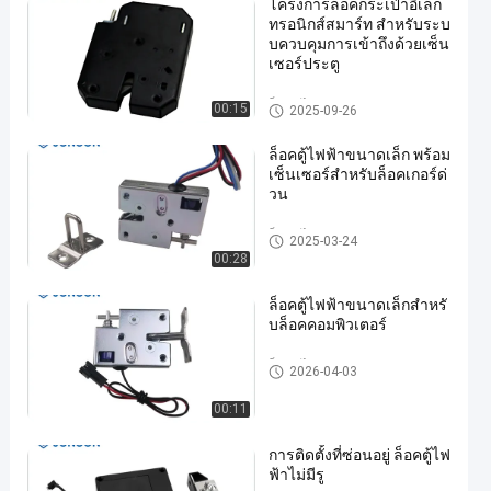
โครงการล็อคกระเป๋าอิเล็ก
ทรอนิกส์สมาร์ท สําหรับระบ
บควบคุมการเข้าถึงด้วยเซ็น
เซอร์ประตู
ล็อคตู้ไฟฟ้า
00:15
2025-09-26
ล็อคตู้ไฟฟ้าขนาดเล็ก พร้อม
เซ็นเซอร์สําหรับล็อคเกอร์ด่
วน
ล็อคตู้ไฟฟ้า
2025-03-24
00:28
ล็อคตู้ไฟฟ้าขนาดเล็กสําหรั
บล็อคคอมพิวเตอร์
ล็อคตู้ไฟฟ้า
2026-04-03
00:11
การติดตั้งที่ซ่อนอยู่ ล็อคตู้ไฟ
ฟ้าไม่มีรู