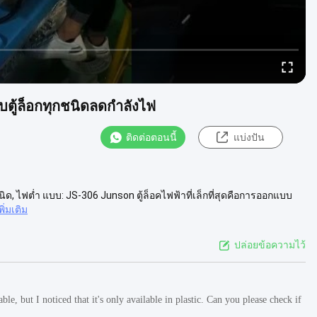
รับตู้ล็อกทุกชนิดลดกำลังไฟ
ติดต่อตอนนี้
แบ่งปัน
นิด, ไฟต่ำ แบบ: JS-306 Junson ตู้ล็อคไฟฟ้าที่เล็กที่สุดคือการออกแบบ
พิ่มเติม
ปล่อยข้อความไว้
le, but I noticed that it's only available in plastic. Can you please check if