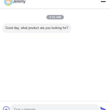
Jeremy
R&D
3:31 AM
แผนก R & D ที่มีประสบการณ์ของเรามีการออกแบบผลิตภัณฑ์ใหม่ ๆ
โดยการจัดการฟังก์ชันด้านวิทยาศาสตร์และการวิจัยเพื่อให้บริการ
Good day, what product are you looking for?
ลูกค้าของเราได้ดีขึ้นและส่งเสริมผลิตภัณฑ์ของเรา
เราสามารถออกแบบส่วนใหญ่ของการผลิตใหม่ตามความต้องการของ
ลูกค้า
เปลี่ยนภาษา
Thai
บ้าน
|
เกี่ยวกับเรา
|
แผนผังเว็บไซต์
|
Privacy Policy
สก์ท็อปดู
Copyright © 2016 - 2026 Shen Zhen Junson Security Technology Co. Ltd.
All rights reserved.