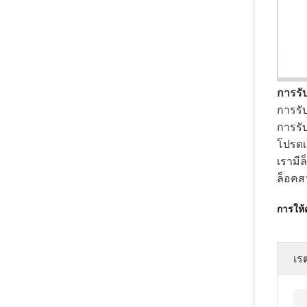
การรั
การรับ
การรับ
โปรดเ
เรามีล
ล็อคส
การให
เร