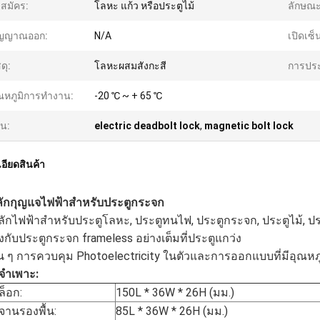
สมัคร:
โลหะ แก้ว หรือประตูไม้
ลักษณ
ัญญาณออก:
N/A
เปิดเซ็
ดุ:
โลหะผสมสังกะสี
การประ
ณหภูมิการทำงาน:
-20 ℃ ~ + 65 ℃
้น:
electric deadbolt lock
,
magnetic bolt lock
อียดสินค้า
ักกุญแจไฟฟ้าสำหรับประตูกระจก
ลักไฟฟ้าสำหรับประตูโลหะ, ประตูทนไฟ, ประตูกระจก, ประตูไม้, ปร
ยงกับประตูกระจก frameless อย่างเต็มที่ประตูแกว่ง
่น ๆ การควบคุม Photoelectricity ในตัวและการออกแบบที่มีอุณหภู
ลจำเพาะ:
็อก:
150L * 36W * 26H (มม.)
านรองพื้น:
85L * 36W * 26H (มม.)