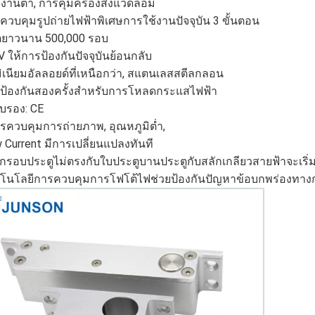
งงานต่ำ, การคุ้มครองสิ่งแวดล้อม
รควบคุมรูปถ่ายไฟฟ้าพิเศษการใช้งานปัจจุบัน 3 ขั้นตอน
วิตยาวนาน 500,000 รอบ
 ให้การป้องกันปัจจุบันย้อนกลับ
มิเนียมอัลลอยด์ที่เหนือกว่า, สแตนเลสสตีลกลอน
รป้องกันสองครั้งสำหรับการโหลดกระแสไฟฟ้า
ับรอง: CE
ารควบคุมการถ่ายภาพ, อุณหภูมิต่ำ,
 Current มีการเปลี่ยนแปลงทันที
่อกรอบประตูไม่ตรงกับใบประตูบานประตูกับสลักเกลียวสายฟ้าจะเริ่มฟัง
คโนโลยีการควบคุมการโฟโต้ไฟช่วยป้องกันปัญหาข้อบกพร่องทาง