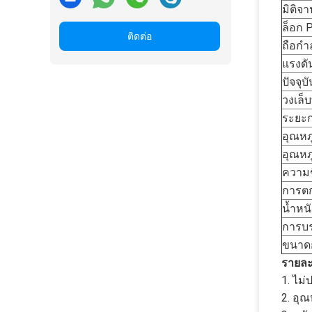
มิติจ
ล็อก P
ติดต่อ
ถือกำล
แรงดั
ปัจจุบั
วงเล็บท
ระยะก
อุณหภู
อุณหภ
ความช
การตก
น้ำหนั
การบร
ขนาดก
รายละ
1. ไม
2. อุ