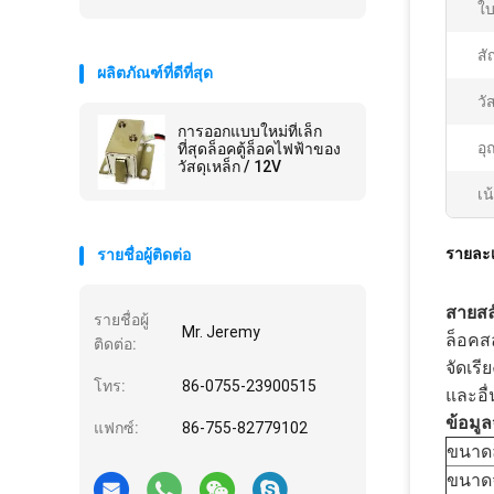
ใบ
ส
ผลิตภัณฑ์ที่ดีที่สุด
วัส
การออกแบบใหม่ที่เล็ก
อุ
ที่สุดล็อคตู้ล็อคไฟฟ้าของ
วัสดุเหล็ก / 12V
เน
รายละเ
รายชื่อผู้ติดต่อ
สายสล
รายชื่อผู้
Mr. Jeremy
ล็อคส
ติดต่อ:
จัดเรี
โทร:
86-0755-23900515
และอื
ข้อมู
แฟกซ์:
86-755-82779102
ขนาดล
ขนาดจ