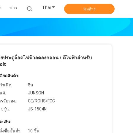
Thai
า
ข่าว
ขออ้าง
ยประตูล็อคไฟฟ้าลดลงกลอน / ตีไฟฟ้าสำหรับ
olt
ียดสินค้า:
กำเนิด:
จีน
นด์:
JUNSON
ารรับรอง:
CE/ROHS/FCC
ขรุ่น:
JS-1504N
ะเงิน:
งซื้อขั้นต่ำ:
10 ชิ้น