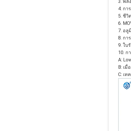
3. พลั
4. กา
5. ชี
6. MOV
7. อลู
8. กา
9. ใบร
10. ก
A: Low
B: เมื
C: เท