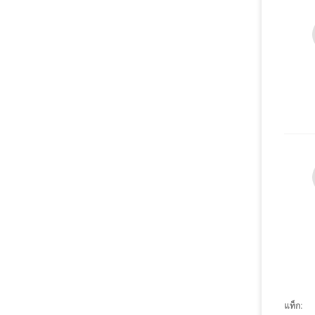
แท็ก: