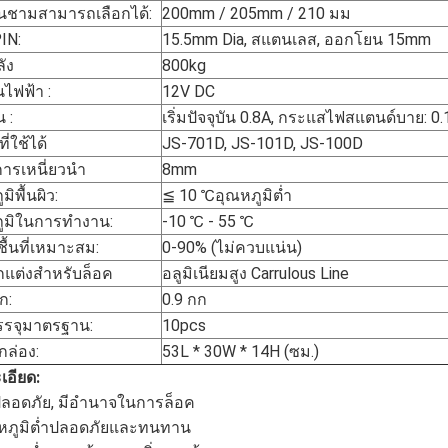
านชามสามารถเลือกได้:
200mm / 205mm / 210 มม
IN:
15.5mm Dia, สแตนเลส, ออกโยน 15mm
ัง
800kg
นไฟฟ้า :
12V DC
น :
เริ่มปัจจุบัน 0.8A, กระแสไฟสแตนด์บาย: 0
ี่ใช้ได้
JS-701D, JS-101D, JS-100D
ารเหนี่ยวนำ
8mm
มิพื้นผิว:
≦ 10 ℃อุณหภูมิต่ำ
ูมิในการทำงาน:
-10 ℃ - 55 ℃
ื้นที่เหมาะสม:
0-90% (ไม่ควบแน่น)
แต่งสำหรับล็อค
อลูมิเนียมสูง Carrulous Line
ก:
0.9 กก
รจุมาตรฐาน:
10pcs
ล่อง:
53L * 30W * 14H (ซม.)
เอียด:
่ปลอดภัย, มีอำนาจในการล็อค
ณหภูมิต่ำปลอดภัยและทนทาน