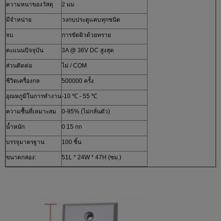
ความหนาของวัสดุ
2 มม
มีจำหน่าย
วงกบประตูแคบทุกชนิด
จบ
การขัดผิวด้วยทราย
คะแนนปัจจุบัน
3A @ 36V DC สูงสุด
ส่วนติดต่อ
ไม่ / COM
ชีวิตเครื่องกล
500000 ครั้ง
อุณหภูมิในการทำงาน
-10 ℃ - 55 ℃
ความชื้นที่เหมาะสม
0-95% (ไม่กลั่นตัว)
น้ำหนัก
0.15 กก
บรรจุมาตรฐาน
100 ชิ้น
ขนาดกล่อง:
51L * 24W * 47H (ซม.)