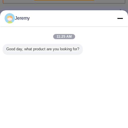
ออกจากปุ่มกด
มากกว่า
Jeremy
11:25 AM
DC12V 24V สวิตช์
เซ็นเซอร์อินฟาเรด
กล่องติดผนังแบบ
ปุ่มกดฉุ
ปลดล็อคประตู
ปุ่มทางออกแบบไม่
ติดตั้งภายนอก
สำหรับท
Good day, what product are you looking for?
ทางออกอินฟราเรด
สัมผัส ปรับระยะได้
พร้อมผิ
แบบไม่สัมผัส
3-15ซม
ขนาด 86*
ทองแดงบริสุ
นิกเกิล ป
ประต
เปลี่ยนภาษา
Thai
บ้าน
|
เกี่ยวกับเรา
|
แผนผังเว็บไซต์
|
Privacy Policy
สก์ท็อปดู
Copyright © 2016 - 2026 Shen Zhen Junson Security Technology Co. Ltd.