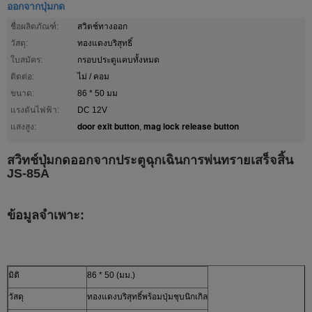
ออกจากปุ่มกด
ชื่อผลิตภัณฑ์:
สวิตช์ทางออก
วัสดุ:
ทองแดงบริสุทธิ์
ใบสมัคร:
กรอบประตูแคบทั้งหมด
ติดต่อ:
ไม่ / คอม
ขนาด:
86 * 50 มม
แรงดันไฟฟ้า:
DC 12V
door exit button
mag lock release button
แสงสูง:
,
สวิทช์ปุ่มกดออกจากประตูฉุกเฉินการพ่นทรายเสร็จสิ้น
JS-85A
ข้อมูลจำเพาะ:
มิติ
86 * 50 (มม.)
วัสดุ
ทองแดงบริสุทธิ์พร้อมปุ่มชุบนิกเกิล