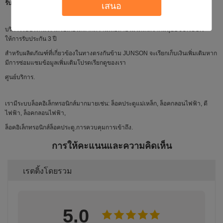
รับประกันคุณภาพ:
เสนอ
บริการรับประกันจะได้รับเกียรติหากความเสียหายไม่ได้เกิดจากมนุษย์ JUNSON
ให้การรับประกัน 3 ปี
สำหรับผลิตภัณฑ์ที่เกี่ยวข้องในทางตรงกันข้าม JUNSON จะเรียกเก็บเงินเพิ่มเติมหาก
มีการซ่อมแซมข้อมูลเพิ่มเติมโปรดเรียกดูของเรา
ศูนย์บริการ.
เรามีระบบล็อคอิเล็กทรอนิกส์มากมายเช่น: ล็อคประตูแม่เหล็ก, ล็อคกลอนไฟฟ้า, ตี
ไฟฟ้า, ล็อคกลอนไฟฟ้า,
ล็อคอิเล็กทรอนิกส์ล็อคประตู.การควบคุมการเข้าถึง.
การให้คะแนนและความคิดเห็น
เรตติ้งโดยรวม
5.0