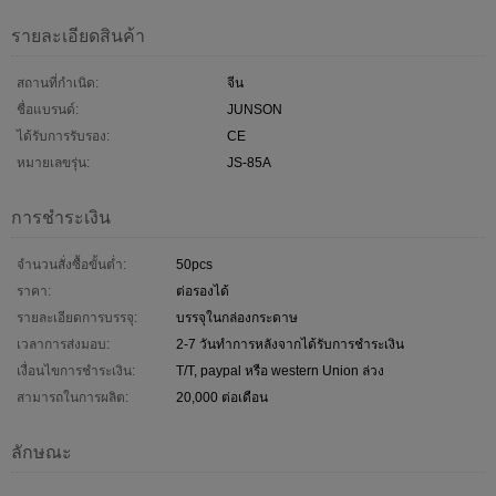
รายละเอียดสินค้า
สถานที่กำเนิด:
จีน
ชื่อแบรนด์:
JUNSON
ได้รับการรับรอง:
CE
หมายเลขรุ่น:
JS-85A
การชำระเงิน
จำนวนสั่งซื้อขั้นต่ำ:
50pcs
ราคา:
ต่อรองได้
รายละเอียดการบรรจุ:
บรรจุในกล่องกระดาษ
เวลาการส่งมอบ:
2-7 วันทำการหลังจากได้รับการชำระเงิน
เงื่อนไขการชำระเงิน:
T/T, paypal หรือ western Union ล่วง
สามารถในการผลิต:
20,000 ต่อเดือน
ลักษณะ