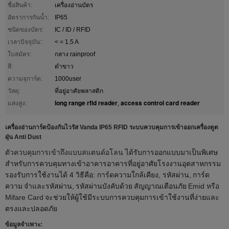
ชื่อสินค้า:
เครื่องอ่านบัตร
อัตราการกันน้ำ:
IP65
ชนิดของบัตร:
IC / ID / RFID
เวลาปัจจุบัน::
< = 1.5 A
ใบสมัคร:
กลาง rainproof
สี:
ดำขาว
ความจุการ์ด:
1000user
วัสดุ:
ที่อยู่อาศัยพลาสติก
long range rfid reader
access control card reader
แสงสูง:
,
เครื่องอ่านการ์ดป้องกันไวรัส Vanda IP65 RFID ระบบควบคุมการเข้าออกเครื่องดูด
ฝุ่น Anti Dust
ตัวควบคุมการเข้าถึงแบบสแตนด์อโลน
ได้รับการออกแบบมาเป็นพิเศษ
สำหรับการควบคุมทางเข้าอาคารอาคารที่อยู่อาศัยโรงงานอุตสาหกรรม
รองรับการใช้งานได้ 4 วิธีคือ: การ์ดความใกล้เคียง, รหัสผ่าน,
การ์ด
ความ
จำและรหัสผ่าน,
รหัสผ่านบังคับด้วย
สัญญาณเตือนภัย
Emid หรือ
Mifare Card
จะช่วยให้ผู้ใช้มีระบบการควบคุมการเข้าใช้งานที่ง่ายและ
ตรงและปลอดภัย
ข้อมูลจำเพาะ: