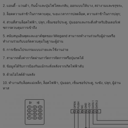
การบรรจุมาตรฐาน:
30pc
2. แอนตี้ - แวนด้า, กันน้ำและปุ่มไฟโลหะกลับ, ออกแบบให้บาง, สง่างามและขรุขระ,
ขนาดกล่อง:
54L * 20 วัตต์ * 30.5H (ซม
3. ล็อคความล่าช้าในการควบคุม, ระยะเวลาการปลดล็อค, ความล่าช้าในการปลุก;
4. ส่วนที่สามล็อคไฟฟ้า, ปลุก, เซ็นเซอร์ประตู, ปุ่มออกและกระดิ่งสำหรับอินเตอร์เฟ
ซการควบคุมการเข้าถึง
5. สนับสนุนอินพุตและเอาต์พุตของ Wiegand สามารถทำงานร่วมกับผู้อ่านหรือ
ทำงานร่วมกับบอร์ดควบคุมในฐานะผู้อ่าน
6. การเขียนโปรแกรมแบบง่ายและใช้งานง่าย
7. สามารถตั้งค่าการ์ดผ่านการ์ดการจัดการหรือปุ่มกดได้
8. ข้อมูลได้รับการป้องกันแม้กระทั่งหลังจากเกิดไฟฟ้าดับ
9. ด้วยไฮไลต์ด้านหลัง
10. ทำงานกับล็อคแม่เหล็ก, ล็อคไฟฟ้า, ปุ่มออก, เซ็นเซอร์ประตู, ระฆัง, ปลุก, ผู้อ่าน
ทาส