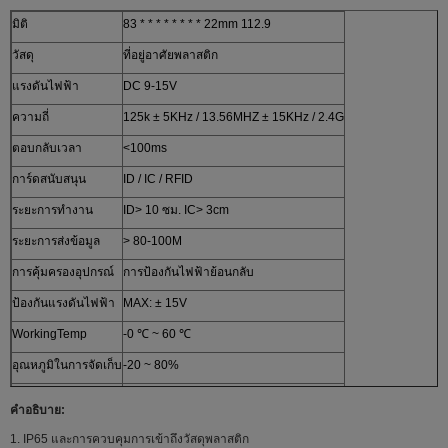
มิติ
83 * * * * * * * * 22mm 112.9
วัสดุ
ที่อยู่อาศัยพลาสติก
แรงดันไฟฟ้า
DC 9-15V
ความถี่
125k ± 5KHz / 13.56MHZ ± 15KHz / 2.4G
ตอบกลับเวลา
<100ms
การ์ดสนับสนุน
ID / IC / RFID
ระยะการทำงาน
ID> 10 ซม. IC> 3cm
ระยะการส่งข้อมูล
> 80-100M
การคุ้มครองอุปกรณ์
การป้องกันไฟฟ้าย้อนกลับ
ป้องกันแรงดันไฟฟ้า
MAX: ± 15V
WorkingTemp
-0 ℃ ~ 60 ℃
อุณหภูมิในการจัดเก็บ
-20 ~ 80%
เกรดป้องกัน
IP65, น้ำต่อต้าน, ฝุ่นละออง
คำอธิบาย:
น้ำหนัก:
0.5 ก.ก.
1. IP65 และการควบคุมการเข้าถึงวัสดุพลาสติก