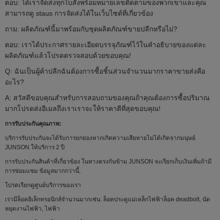
ตอบ: ได้เราจัดส่งทุกใบสั่งพร้อมหมายเลขติดตามของพวกเขาและคุณ
สามารถดู staus การจัดส่งได้ในเว็บไซต์ที่เกี่ยวข้อง
ถาม: ผลิตภัณฑ์นี้มาพร้อมกับชุดผลิตภัณฑ์ขายปลีกหรือไม่?
ตอบ: เราได้ประกาศรายละเอียดบรรจุภัณฑ์ไว้ในคำอธิบายของแต่ละ
ผลิตภัณฑ์แล้วโปรดตรวจสอบด้วยขอบคุณ!
Q: ฉันเป็นผู้ค้าปลีกฉันต้องการซื้อชิ้นส่วนจำนวนมากราคาขายส่งคือ
อะไร?
A: สวัสดีขอบคุณสำหรับการสอบถามของคุณถ้าคุณต้องการซื้อปริมาณ
มากโปรดส่งอีเมลถึงเราเราจะให้ราคาดีที่สุดขอบคุณ!
การรับประกันคุณภาพ:
บริการรับประกันจะได้รับการยกย่องหากเกิดความเสียหายไม่ได้เกิดจากมนุษย์
JUNSON ให้บริการ 2 ปี
การรับประกันสินค้าที่เกี่ยวข้อง ในทางตรงกันข้าม JUNSON จะเรียกเก็บเงินเพิ่มถ้ามี
การซ่อมแซม ข้อมูลมากกว่านี้,
โปรดเรียกดูศูนย์บริการของเรา
เรามีล็อคอิเล็กทรอนิกส์จำนวนมากเช่น: ล็อคประตูแม่เหล็กไฟฟ้าล็อค deadbolt, นัด
หยุดงานไฟฟ้า, ไฟฟ้า