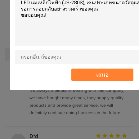
4 ดาว
0%
3 ดาว
0%
2 ดาว
0%
1 ดาว
0%
รีวิวทั้งหมด
Patrick
เสนอ
P
เป็นประโยชน์ (1)
It's always a pleasure dealing with this company,
we have bought many times, they supply quality
products and provide great service, we will
definitely continue doing business in the future .
D*d